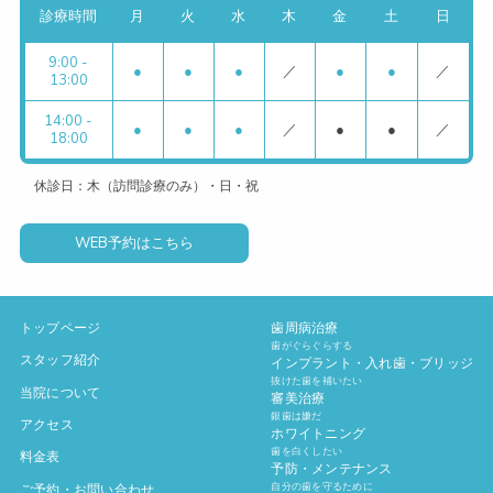
診療時間
月
火
水
木
金
土
日
9:00 -
●
●
●
／
●
●
／
13:00
14:00 -
●
●
●
／
●
●
／
18:00
休診日：木（訪問診療のみ）・日・祝
WEB予約はこちら
トップページ
歯周病治療
歯がぐらぐらする
スタッフ紹介
インプラント・入れ歯・ブリッジ
抜けた歯を補いたい
当院について
審美治療
銀歯は嫌だ
アクセス
ホワイトニング
歯を白くしたい
料金表
予防・メンテナンス
自分の歯を守るために
ご予約・お問い合わせ