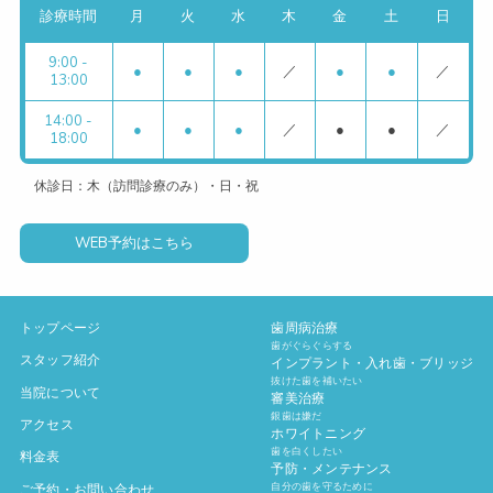
診療時間
月
火
水
木
金
土
日
9:00 -
●
●
●
／
●
●
／
13:00
14:00 -
●
●
●
／
●
●
／
18:00
休診日：木（訪問診療のみ）・日・祝
WEB予約はこちら
トップページ
歯周病治療
歯がぐらぐらする
スタッフ紹介
インプラント・入れ歯・ブリッジ
抜けた歯を補いたい
当院について
審美治療
銀歯は嫌だ
アクセス
ホワイトニング
歯を白くしたい
料金表
予防・メンテナンス
自分の歯を守るために
ご予約・お問い合わせ