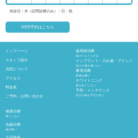
休診日：木（訪問診療のみ）・日・祝
WEB予約はこちら
トップページ
歯周病治療
歯がぐらぐらする
スタッフ紹介
インプラント・入れ歯・ブリッジ
抜けた歯を補いたい
当院について
審美治療
銀歯は嫌だ
アクセス
ホワイトニング
歯を白くしたい
料金表
予防・メンテナンス
自分の歯を守るために
ご予約・お問い合わせ
無痛治療
痛くしない
虫歯治療
歯が痛い
小児歯科