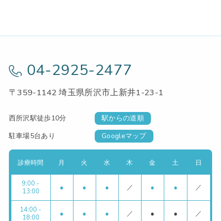
04-2925-2477
〒359-1142 埼玉県所沢市上新井1-23-1
西所沢駅徒歩10分
駅からの道順
駐車場5台あり
Googleマップ
診療時間
月
火
水
木
金
土
日
9:00 -
●
●
●
／
●
●
／
13:00
14:00 -
●
●
●
／
●
●
／
18:00