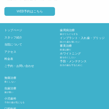
WEB予約はこちら
トップページ
歯周病治療
歯がぐらぐらする
スタッフ紹介
インプラント・入れ歯・ブリッジ
抜けた歯を補いたい
当院について
審美治療
銀歯は嫌だ
アクセス
ホワイトニング
歯を白くしたい
料金表
予防・メンテナンス
自分の歯を守るために
ご予約・お問い合わせ
無痛治療
痛くしない
虫歯治療
歯が痛い
小児歯科
子供の歯が気になる
口腔外科