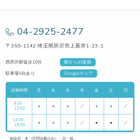
04-2925-2477
〒359-1142 埼玉県所沢市上新井1-23-1
西所沢駅徒歩10分
駅からの道順
駐車場5台あり
Googleマップ
診療時間
月
火
水
木
金
土
日
9:00 -
●
●
●
／
●
●
／
13:00
14:00 -
●
●
●
／
●
●
／
18:00
休診日：木（訪問診療のみ）・日・祝